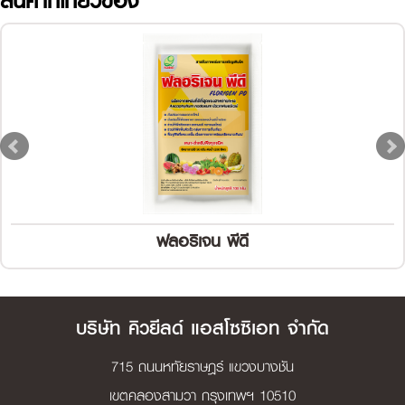
สินค้าที่เกี่ยวข้อง
ฟลอริเจน พีดี
บริษัท คิวยีลด์ แอสโซซิเอท จำกัด
715 ถนนหทัยราษฎร์ แขวงบางชัน
เขตคลองสามวา กรุงเทพฯ 10510