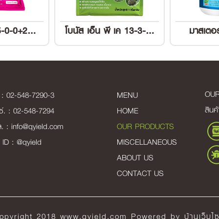
คิว-เฟอร์ท 15-0-0+26CaO
โบนัส เอ็น พี เค 13-3-43
มาสเตอร
OU
 :
02-548-7290-3
MENU
สินค
์. : 02-548-7294
HOME
ล. :
info@qyield.com
OUR PRODUCTS
 ID :
@qyield
MISCELLANEOUS
ABOUT US
CONTACT US
opyright 2018 www.qyield.com Powered by
บ้านเว็บไซ