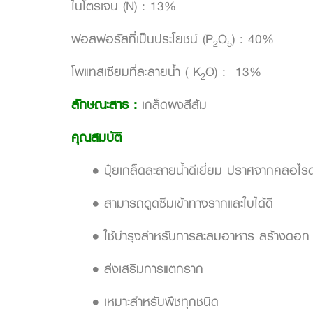
ไนโตรเจน (N) : 13%
ฟอสฟอรัสที่เป็นประโยชน์ (P
O
) : 40%
2
5
โพแทสเซียมที่ละลายน้ำ ( K
O) : 13%
2
ลักษณะสาร :
เกล็ดผงสีส้ม
คุณสมบัติ
• ปุ๋ยเกล็ดละลายน้ำดีเยี่ยม ปราศจากคลอไรด
• สามารถดูดซึมเข้าทางรากและใบได้ดี
• ใช้บำรุงสำหรับการสะสมอาหาร สร้างดอ
• ส่งเสริมการแตกราก
• เหมาะสำหรับพืชทุกชนิด