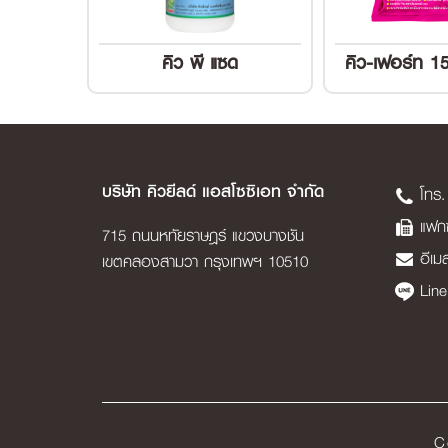
คิว พี แซด
บริษัท คิวยีลด์ แอสโซซิเอท จำกัด
โทร.
แฟกซ
715 ถนนหทัยราษฎร์ แขวงบางชัน
อีเม
เขตคลองสามวา กรุงเทพฯ 10510
Line
C